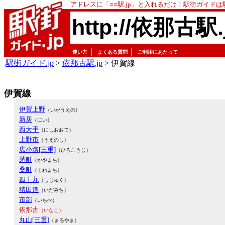
アドレスに「○○駅.jp」と入れるだけ！駅街ガイド
http://依那古駅.
｜
｜
使い方
よくある質問
ご利用にあたって
駅街ガイド.jp
>
依那古駅.jp
> 伊賀線
伊賀線
伊賀上野
（いがうえの）
新居
（にい）
西大手
（にしおおて）
上野市
（うえのし）
広小路[三重]
（ひろこうじ）
茅町
（かやまち）
桑町
（くわまち）
四十九
（しじゅく）
猪田道
（いだみち）
市部
（いちべ）
依那古
（いなこ）
丸山[三重]
（まるやま）