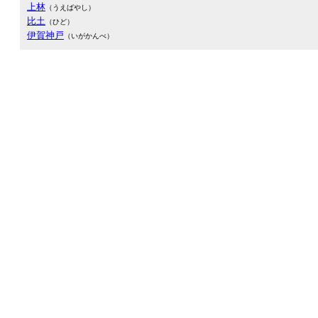
上林
（うえばやし）
比土
（ひど）
伊賀神戸
（いがかんべ）